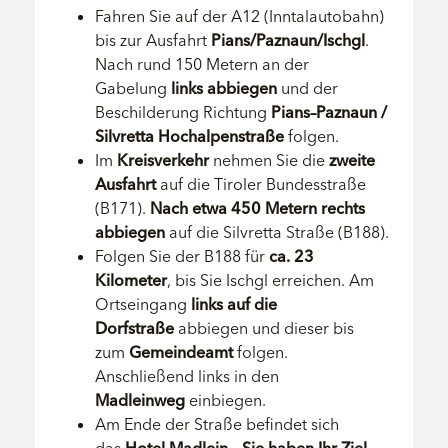
Fahren Sie auf der A12 (Inntalautobahn)
bis zur Ausfahrt
Pians/Paznaun/Ischgl
.
Nach rund 150 Metern an der
Gabelung
links abbiegen
und der
Beschilderung Richtung
Pians–Paznaun /
Silvretta Hochalpenstraße
folgen.
Im
Kreisverkehr
nehmen Sie die
zweite
Ausfahrt
auf die Tiroler Bundesstraße
(B171).
Nach etwa 450 Metern rechts
abbiegen
auf die Silvretta Straße (B188).
Folgen Sie der B188 für
ca. 23
Kilometer
, bis Sie Ischgl erreichen. Am
Ortseingang
links auf die
Dorfstraße
abbiegen und dieser bis
zum
Gemeindeamt
folgen.
Anschließend links in den
Madleinweg
einbiegen.
Am Ende der Straße befindet sich
das
Hotel Madlein
–
Sie haben Ihr Ziel