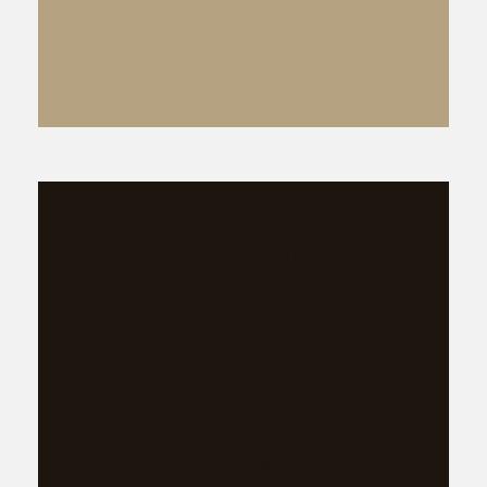
Presse im Designhotel Madlein
Spannende Story – leichte
Recherche
Erhalten Sie aktuelle Informationen zu einem
erlebnisreichen Skiurlaub in Ischgl, die Ihnen
Recherche und Buchung etwas erleichtern
sollen.