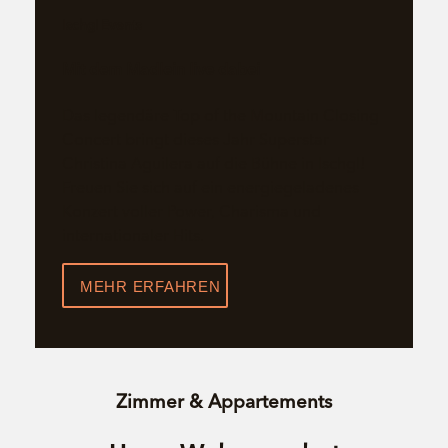
Ischgl Events
Mit dem Madlein live dabei
Das legendäre Top of the Mountain Closing
Concert bringt dieses Jahr Superstar
Christina Aguilera auf die Bühne in Ischgl!
Freuen Sie sich auf ein energiegeladenes
Konzert voller Power, Charisma und
internationaler Hits.
MEHR ERFAHREN
Zimmer & Appartements