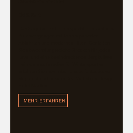
Skiverleih direkt im Hotel
Ski & Rent
Das Skigebiet Ischgl verspricht grenzenloses
Pistenvergnügen mit toppräparierten
Abfahrten und modernen Liften. Genießen
Sie abwechslungsreiche Strecken für jedes
Level und eine beeindruckende Bergkulisse
– ein wahres Paradies für Wintersportler.
Erfahren Sie mehr über dieses fantastische
Skigebiet und unseren SKI-Verleih im Design
Hotel Madlein.
MEHR ERFAHREN