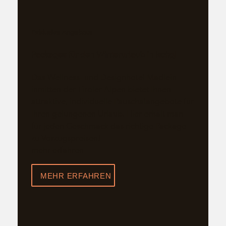
Exklusive Angebote
Packages für den Winterurlaub in Ischgl
Das Wellness- und Designhotel Madlein
inmitten der Tiroler Alpen bietet Ihnen
attraktive, individuelle Pauschalangebote für
Ihren gelungenen Urlaub. Hier erhält man
für jeden Geschmack das richtige Package
zu Vorzugspreisen!
mehr erfahren
MEHR ERFAHREN