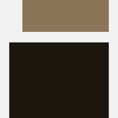
SUSHI
MAD
Keine Wünsche offen
BOUTIQUE
Upgrade your stay